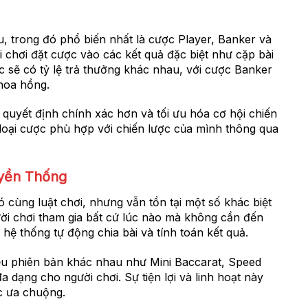
, trong đó phổ biến nhất là cược Player, Banker và
 chơi đặt cược vào các kết quả đặc biệt như cặp bài
ợc sẽ có tỷ lệ trả thưởng khác nhau, với cược Banker
 hoa hồng.
a quyết định chính xác hơn và tối ưu hóa cơ hội chiến
 loại cược phù hợp với chiến lược của mình thông qua
uyền Thống
 cùng luật chơi, nhưng vẫn tồn tại một số khác biệt
ười chơi tham gia bất cứ lúc nào mà không cần đến
 hệ thống tự động chia bài và tính toán kết quả.
iều phiên bản khác nhau như Mini Baccarat, Speed
 dạng cho người chơi. Sự tiện lợi và linh hoạt này
c ưa chuộng.