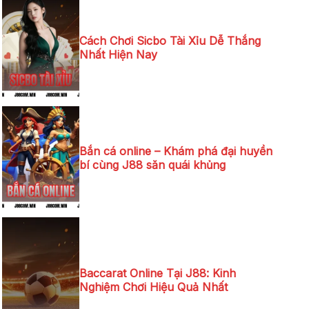
Cách Chơi Sicbo Tài Xỉu Dễ Thắng
Nhất Hiện Nay
sicbo tài xỉu
Bắn cá online – Khám phá đại huyền
bí cùng J88 săn quái khủng
Bắn cá online
Baccarat Online Tại J88: Kinh
Nghiệm Chơi Hiệu Quả Nhất
baccarat