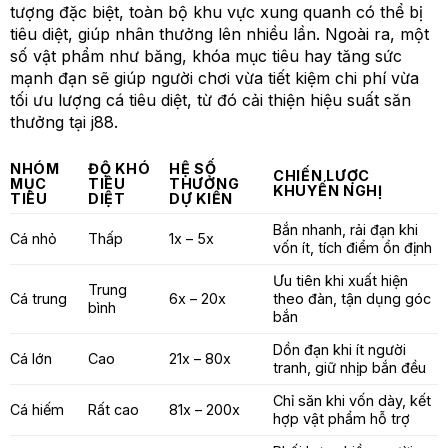
tượng đặc biệt, toàn bộ khu vực xung quanh có thể bị
tiêu diệt, giúp nhân thưởng lên nhiều lần. Ngoài ra, một
số vật phẩm như băng, khóa mục tiêu hay tăng sức
mạnh đạn sẽ giúp người chơi vừa tiết kiệm chi phí vừa
tối ưu lượng cá tiêu diệt, từ đó cải thiện hiệu suất săn
thưởng tại j88.
NHÓM
ĐỘ KHÓ
HỆ SỐ
CHIẾN LƯỢC
MỤC
TIÊU
THƯỞNG
KHUYẾN NGHỊ
TIÊU
DIỆT
DỰ KIẾN
Bắn nhanh, rải đạn khi
Cá nhỏ
Thấp
1x – 5x
vốn ít, tích điểm ổn định
Ưu tiên khi xuất hiện
Trung
Cá trung
6x – 20x
theo đàn, tận dụng góc
bình
bắn
Dồn đạn khi ít người
Cá lớn
Cao
21x – 80x
tranh, giữ nhịp bắn đều
Chỉ săn khi vốn dày, kết
Cá hiếm
Rất cao
81x – 200x
hợp vật phẩm hỗ trợ