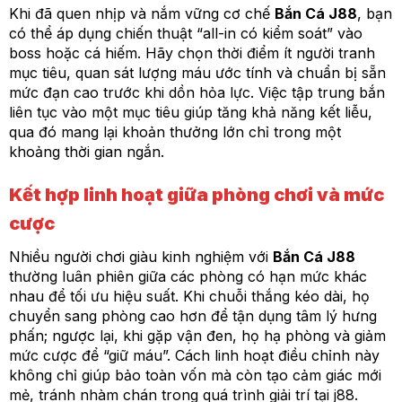
Khi đã quen nhịp và nắm vững cơ chế
Bắn Cá J88
, bạn
có thể áp dụng chiến thuật “all-in có kiểm soát” vào
boss hoặc cá hiếm. Hãy chọn thời điểm ít người tranh
mục tiêu, quan sát lượng máu ước tính và chuẩn bị sẵn
mức đạn cao trước khi dồn hỏa lực. Việc tập trung bắn
liên tục vào một mục tiêu giúp tăng khả năng kết liễu,
qua đó mang lại khoản thưởng lớn chỉ trong một
khoảng thời gian ngắn.
Kết hợp linh hoạt giữa phòng chơi và mức
cược
Nhiều người chơi giàu kinh nghiệm với
Bắn Cá J88
thường luân phiên giữa các phòng có hạn mức khác
nhau để tối ưu hiệu suất. Khi chuỗi thắng kéo dài, họ
chuyển sang phòng cao hơn để tận dụng tâm lý hưng
phấn; ngược lại, khi gặp vận đen, họ hạ phòng và giảm
mức cược để “giữ máu”. Cách linh hoạt điều chỉnh này
không chỉ giúp bảo toàn vốn mà còn tạo cảm giác mới
mẻ, tránh nhàm chán trong quá trình giải trí tại j88.