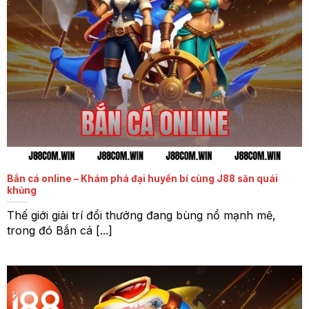
Bắn cá online
Bắn cá online – Khám phá đại huyền bí cùng J88 săn quái
khủng
Thế giới giải trí đổi thưởng đang bùng nổ mạnh mẽ,
trong đó Bắn cá [...]