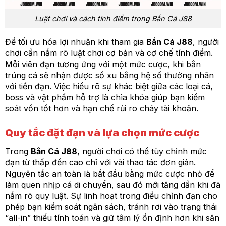
Luật chơi và cách tính điểm trong Bắn Cá J88
Để tối ưu hóa lợi nhuận khi tham gia
Bắn Cá J88
, người
chơi cần nắm rõ luật chơi cơ bản và cơ chế tính điểm.
Mỗi viên đạn tương ứng với một mức cược, khi bắn
trúng cá sẽ nhận được số xu bằng hệ số thưởng nhân
với tiền đạn. Việc hiểu rõ sự khác biệt giữa các loại cá,
boss và vật phẩm hỗ trợ là chìa khóa giúp bạn kiểm
soát vốn tốt hơn và hạn chế rủi ro cháy tài khoản.
Quy tắc đặt đạn và lựa chọn mức cược
Trong
Bắn Cá J88
, người chơi có thể tùy chỉnh mức
đạn từ thấp đến cao chỉ với vài thao tác đơn giản.
Nguyên tắc an toàn là bắt đầu bằng mức cược nhỏ để
làm quen nhịp cá di chuyển, sau đó mới tăng dần khi đã
nắm rõ quy luật. Sự linh hoạt trong điều chỉnh đạn cho
phép bạn kiểm soát ngân sách, tránh rơi vào trạng thái
“all-in” thiếu tính toán và giữ tâm lý ổn định hơn khi săn