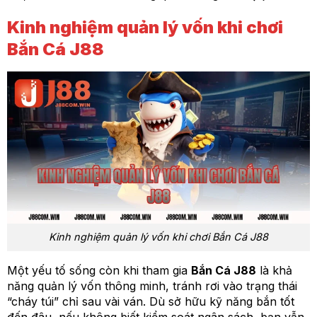
Kinh nghiệm quản lý vốn khi chơi
Bắn Cá J88
Kinh nghiệm quản lý vốn khi chơi Bắn Cá J88
Một yếu tố sống còn khi tham gia
Bắn Cá J88
là khả
năng quản lý vốn thông minh, tránh rơi vào trạng thái
“cháy túi” chỉ sau vài ván. Dù sở hữu kỹ năng bắn tốt