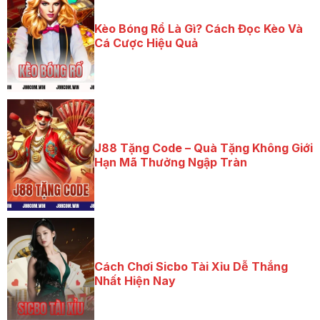
Kèo Bóng Rổ Là Gì? Cách Đọc Kèo Và
Cá Cược Hiệu Quả
kèo bóng rổ
J88 Tặng Code – Quà Tặng Không Giới
Hạn Mã Thưởng Ngập Tràn
J88 Tặng Code
Cách Chơi Sicbo Tài Xỉu Dễ Thắng
Nhất Hiện Nay
sicbo tài xỉu