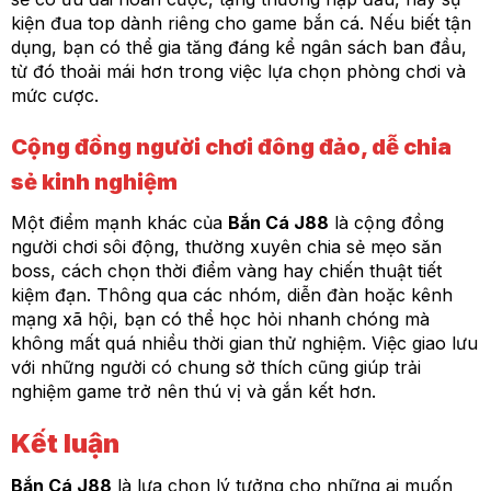
kiện đua top dành riêng cho game bắn cá. Nếu biết tận
dụng, bạn có thể gia tăng đáng kể ngân sách ban đầu,
từ đó thoải mái hơn trong việc lựa chọn phòng chơi và
mức cược.
Cộng đồng người chơi đông đảo, dễ chia
sẻ kinh nghiệm
Một điểm mạnh khác của
Bắn Cá J88
là cộng đồng
người chơi sôi động, thường xuyên chia sẻ mẹo săn
boss, cách chọn thời điểm vàng hay chiến thuật tiết
kiệm đạn. Thông qua các nhóm, diễn đàn hoặc kênh
mạng xã hội, bạn có thể học hỏi nhanh chóng mà
không mất quá nhiều thời gian thử nghiệm. Việc giao lưu
với những người có chung sở thích cũng giúp trải
nghiệm game trở nên thú vị và gắn kết hơn.
Kết luận
Bắn Cá J88
là lựa chọn lý tưởng cho những ai muốn