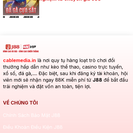
đá gà cựa sắt
cablemedia.in
là nơi quy tụ hàng loạt trò chơi đổi
thưởng hấp dẫn như kèo thể thao, casino trực tuyến,
xổ số, đá gà,.... Đặc biệt, sau khi đăng ký tài khoản, hội
viên mới sẽ nhận ngay 88K miễn phí từ
J88
để bắt đầu
trải nghiệm và đặt vốn an toàn, tiện lợi.
VỀ CHÚNG TÔI
Chính Sách Bảo Mật J88
Điều Khoản Điều Kiện J88