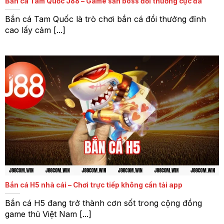
Bắn cá Tam Quốc J88 – Game săn boss đổi thưởng cực đã
Bắn cá Tam Quốc là trò chơi bắn cá đổi thưởng đỉnh
cao lấy cảm [...]
Bắn cá H5 nhà cái – Chơi trực tiếp không cần tải app
Bắn cá H5 đang trở thành cơn sốt trong cộng đồng
game thủ Việt Nam [...]