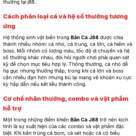
thưởng tại j88.
Cách phân loại cá và hệ số thưởng tương
ứng
Hệ thống sinh vật biển trong
Bắn Cá J88
được chia
thành nhiều nhóm: cá nhỏ, cá trung, cá lớn, cá hiếm và
boss. Mỗi nhóm có lượng máu, tốc độ di chuyển và hệ
số thưởng khác nhau, đòi hỏi người chơi phải quan sát
kỹ để chọn mục tiêu hợp lý. Thông thường, cá nhỏ dễ
hạ gục nhưng thưởng thấp, trong khi cá lớn và boss
cần nhiều đạn hơn nhưng bù lại mang về khoản xu cực
kỳ hấp dẫn nếu kết liễu thành công.
Cơ chế nhân thưởng, combo và vật phẩm
hỗ trợ
Một trong những điểm khiến
Bắn Cá J88
trở nên kịch
tính là sự xuất hiện của các combo và vật phẩm đặc
biệt. Khi bắn trúng cá bom, cá sét hoặc cá có biểu