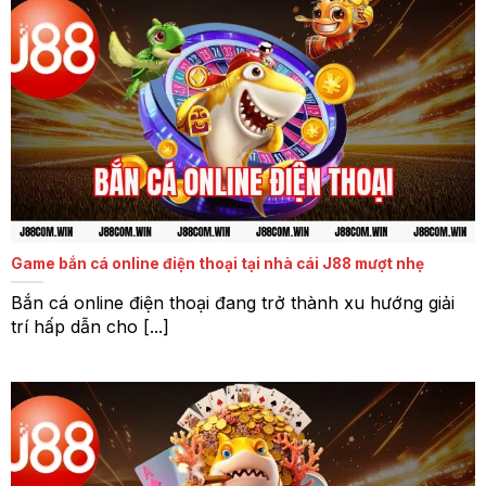
Game bắn cá online điện thoại tại nhà cái J88 mượt nhẹ
Bắn cá online điện thoại đang trở thành xu hướng giải
trí hấp dẫn cho [...]