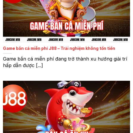
Game bắn cá miễn phí J88 – Trải nghiệm không tốn tiền
Game bắn cá miễn phí đang trở thành xu hướng giải trí
hấp dẫn được [...]