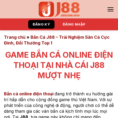
Bỏ
qua
nội
dung
ĐĂNG KÝ
ĐĂNG NHẬP
Trang chủ
»
Bắn Cá J88 – Trải Nghiệm Săn Cá Cực
Đỉnh, Đổi Thưởng Top 1
GAME BẮN CÁ ONLINE ĐIỆN
THOẠI TẠI NHÀ CÁI J88
MƯỢT NHẸ
Bắn cá online điện thoại
đang trở thành xu hướng giải
trí hấp dẫn cho cộng đồng game thủ Việt Nam. Với sự
phát triển của công nghệ di động, người chơi có thể dễ
dàng tham gia các ván bắn cá kịch tính mọi lúc mọi
nơi. Tại
J88
, tựa game này không chỉ mang đến