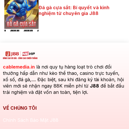
Đá gà cựa sắt: Bí quyết và kinh
nghiệm từ chuyên gia J88
đá gà cựa sắt
cablemedia.in
là nơi quy tụ hàng loạt trò chơi đổi
thưởng hấp dẫn như kèo thể thao, casino trực tuyến,
xổ số, đá gà,.... Đặc biệt, sau khi đăng ký tài khoản, hội
viên mới sẽ nhận ngay 88K miễn phí từ
J88
để bắt đầu
trải nghiệm và đặt vốn an toàn, tiện lợi.
VỀ CHÚNG TÔI
Chính Sách Bảo Mật J88