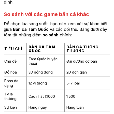
định.
So sánh với các game bắn cá khác
Để chọn lựa sáng suốt, bạn nên xem xét sự khác biệt
giữa
Bắn cá Tam Quốc
và các đối thủ. Bảng dưới đây
tóm tắt những điểm
so sánh
chính:
BẮN CÁ TAM
BẮN CÁ THÔNG
TIÊU CHÍ
QUỐC
THƯỜNG
Tam Quốc huyền
Chủ đề
Đại dương cơ bản
thoại
Đồ họa
3D sống động
2D đơn giản
Boss đa
12 vị tướng
5-7 loại
dạng
Tỷ lệ
Cao nhất 1:1000
1:500
thưởng
Sự kiện
Hàng ngày
Hàng tuần