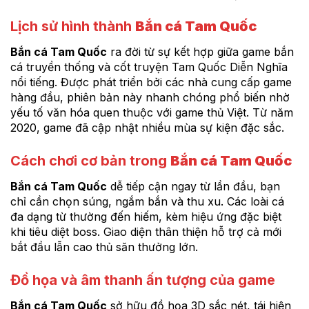
Lịch sử hình thành
Bắn cá Tam Quốc
Bắn cá Tam Quốc
ra đời từ sự kết hợp giữa game bắn
cá truyền thống và cốt truyện Tam Quốc Diễn Nghĩa
nổi tiếng. Được phát triển bởi các nhà cung cấp game
hàng đầu, phiên bản này nhanh chóng phổ biến nhờ
yếu tố văn hóa quen thuộc với game thủ Việt. Từ năm
2020, game đã cập nhật nhiều mùa sự kiện đặc sắc.
Cách chơi cơ bản trong
Bắn cá Tam Quốc
Bắn cá Tam Quốc
dễ tiếp cận ngay từ lần đầu, bạn
chỉ cần chọn súng, ngắm bắn và thu xu. Các loài cá
đa dạng từ thường đến hiếm, kèm hiệu ứng đặc biệt
khi tiêu diệt boss. Giao diện thân thiện hỗ trợ cả mới
bắt đầu lẫn cao thủ săn thưởng lớn.
Đồ họa và âm thanh ấn tượng của game
Bắn cá Tam Quốc
sở hữu đồ họa 3D sắc nét, tái hiện