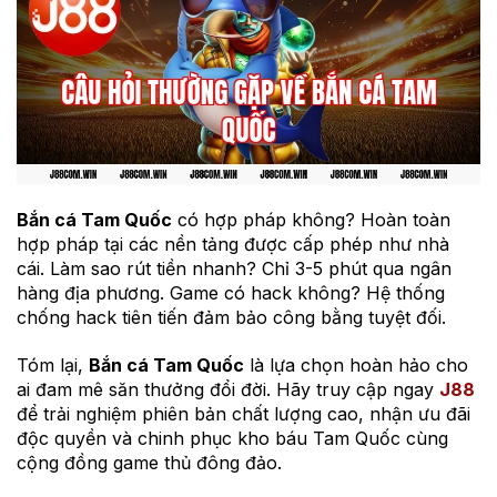
Bắn cá Tam Quốc
có hợp pháp không? Hoàn toàn
hợp pháp tại các nền tảng được cấp phép như nhà
cái. Làm sao rút tiền nhanh? Chỉ 3-5 phút qua ngân
hàng địa phương. Game có hack không? Hệ thống
chống hack tiên tiến đảm bảo công bằng tuyệt đối.
Tóm lại,
Bắn cá Tam Quốc
là lựa chọn hoàn hảo cho
ai đam mê săn thưởng đổi đời. Hãy truy cập ngay
J88
để trải nghiệm phiên bản chất lượng cao, nhận ưu đãi
độc quyền và chinh phục kho báu Tam Quốc cùng
cộng đồng game thủ đông đảo.