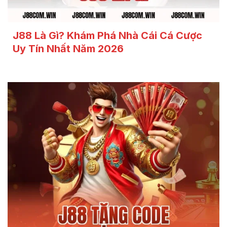
j88 là gì
J88 Là Gì? Khám Phá Nhà Cái Cá Cược
Uy Tín Nhất Năm 2026