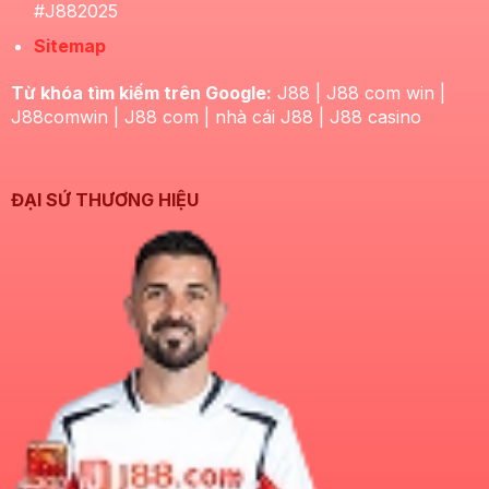
#J882025
Sitemap
Từ khóa tìm kiếm trên Google:
J88 | J88 com win |
J88comwin | J88 com | nhà cái J88 | J88 casino
ĐẠI SỨ THƯƠNG HIỆU