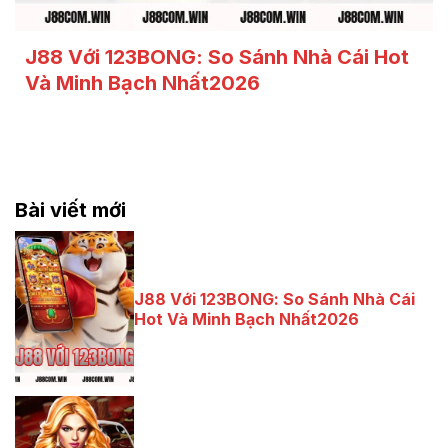
J88 Với 123BONG: So Sánh Nhà Cái Hot
Và Minh Bạch Nhất2026
Bài viết mới
J88 Với 123BONG: So Sánh Nhà Cái
Hot Và Minh Bạch Nhất2026
j88 với 123bong