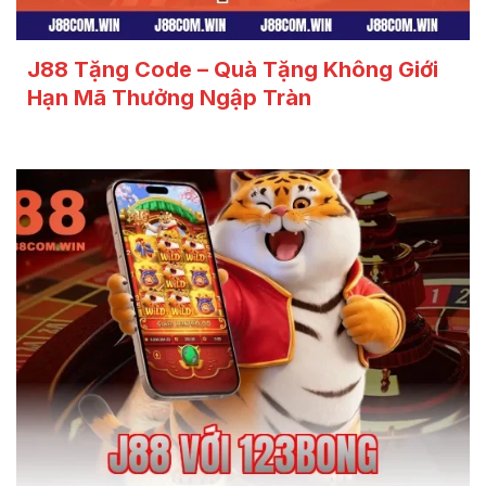
J88 Tặng Code
J88 Tặng Code – Quà Tặng Không Giới
Hạn Mã Thưởng Ngập Tràn
j88 với 123bong