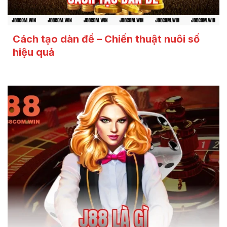
Cách tạo dàn đề – Chiến thuật nuôi số
hiệu quả