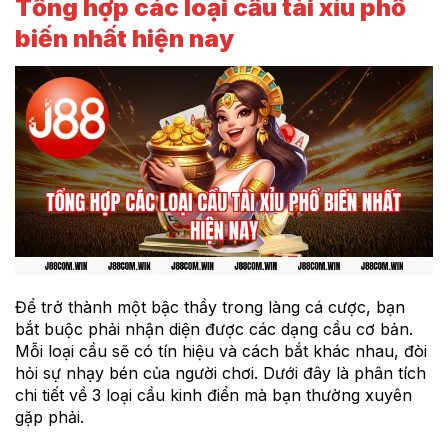
Tổng hợp các loại cầu tài xỉu phổ
biến nhất hiện nay
Để trở thành một bậc thầy trong làng cá cược, bạn
bắt buộc phải nhận diện được các dạng cầu cơ bản.
Mỗi loại cầu sẽ có tín hiệu và cách bắt khác nhau, đòi
hỏi sự nhạy bén của người chơi. Dưới đây là phân tích
chi tiết về 3 loại cầu kinh điển mà bạn thường xuyên
gặp phải.