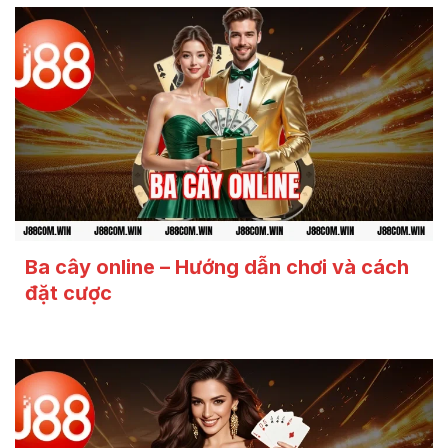
Ba cây online – Hướng dẫn chơi và cách
đặt cược