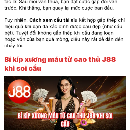
tắc là: Sau mỗi ván thua, bạn đặt cược gấp đôi ván
trước. Khi thắng, bạn quay lại mức cược ban đầu.
Tuy nhiên,
Cách xem cầu tài xỉu
kết hợp gấp thếp chỉ
hiệu quả khi bạn đã xác định được cầu đẹp (như cầu
bệt). Tuyệt đối không gấp thếp khi cầu đang loạn
hoặc vốn của bạn quá mỏng, điều này rất dễ dẫn đến
cháy túi.
Bí kíp xương máu từ cao thủ J88
khi soi cầu