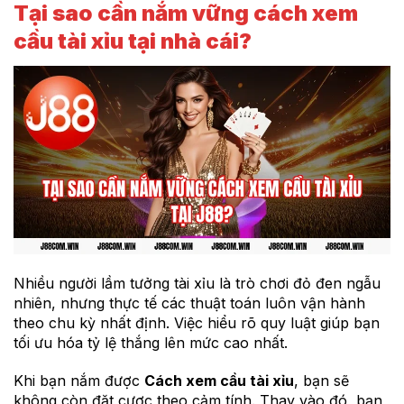
Tại sao cần nắm vững cách xem
cầu tài xỉu tại nhà cái?
Nhiều người lầm tưởng tài xỉu là trò chơi đỏ đen ngẫu
nhiên, nhưng thực tế các thuật toán luôn vận hành
theo chu kỳ nhất định. Việc hiểu rõ quy luật giúp bạn
tối ưu hóa tỷ lệ thắng lên mức cao nhất.
Khi bạn nắm được
Cách xem cầu tài xỉu
, bạn sẽ
không còn đặt cược theo cảm tính. Thay vào đó, bạn