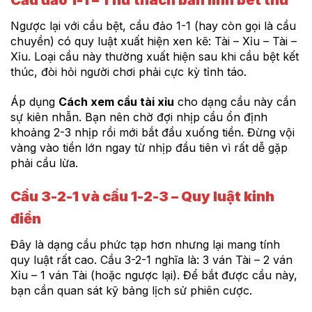
Cầu đảo 1-1 – Thử thách bản lĩnh bet thủ
Ngược lại với cầu bệt, cầu đảo 1-1 (hay còn gọi là cầu
chuyền) có quy luật xuất hiện xen kẽ: Tài – Xỉu – Tài –
Xỉu. Loại cầu này thường xuất hiện sau khi cầu bệt kết
thúc, đòi hỏi người chơi phải cực kỳ tỉnh táo.
Áp dụng
Cách xem cầu tài xỉu
cho dạng cầu này cần
sự kiên nhẫn. Bạn nên chờ đợi nhịp cầu ổn định
khoảng 2-3 nhịp rồi mới bắt đầu xuống tiền. Đừng vội
vàng vào tiền lớn ngay từ nhịp đầu tiên vì rất dễ gặp
phải cầu lừa.
Cầu 3-2-1 và cầu 1-2-3 – Quy luật kinh
điển
Đây là dạng cầu phức tạp hơn nhưng lại mang tính
quy luật rất cao. Cầu 3-2-1 nghĩa là: 3 ván Tài – 2 ván
Xỉu – 1 ván Tài (hoặc ngược lại). Để bắt được cầu này,
bạn cần quan sát kỹ bảng lịch sử phiên cược.