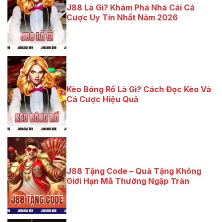
J88 Là Gì? Khám Phá Nhà Cái Cá
Cược Uy Tín Nhất Năm 2026
j88 là gì
Kèo Bóng Rổ Là Gì? Cách Đọc Kèo Và
Cá Cược Hiệu Quả
kèo bóng rổ
J88 Tặng Code – Quà Tặng Không
Giới Hạn Mã Thưởng Ngập Tràn
J88 Tặng Code