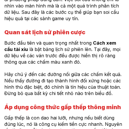
nhìn vào màn hình mà là cả một quá trình phân tích
dữ liệu. Sau đây là các bước cụ thể giúp bạn soi cầu
hiệu quả tại các sảnh game uy tín.
Quan sát lịch sử phiên cược
Bước đầu tiên và quan trọng nhất trong
Cách xem
cầu tài xỉu
là bật bảng lịch sử phiên lên. Tại đây, mọi
dữ liệu về các ván trước đều được hiển thị rõ ràng
thông qua các chấm màu xanh đỏ.
Hãy chú ý đến các đường nối giữa các chấm kết quả.
Nếu thấy đường đi tạo thành hình đối xứng hoặc các
hình thù đặc biệt, đó chính là tín hiệu của thuật toán.
Đừng bỏ qua bất kỳ chi tiết nhỏ nào trên biểu đồ.
Áp dụng công thức gấp thếp thông minh
Gấp thếp là con dao hai lưỡi, nhưng nếu biết dùng
đúng lúc, nó là công cụ kiếm tiền cực nhanh. Nguyên