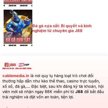
Đá gà cựa sắt: Bí quyết và kinh
nghiệm từ chuyên gia J88
đá gà cựa sắt
cablemedia.in
là nơi quy tụ hàng loạt trò chơi đổi
thưởng hấp dẫn như kèo thể thao, casino trực tuyến,
xổ số, đá gà,.... Đặc biệt, sau khi đăng ký tài khoản, hội
viên mới sẽ nhận ngay 88K miễn phí từ
J88
để bắt đầu
trải nghiệm và đặt vốn an toàn, tiện lợi.