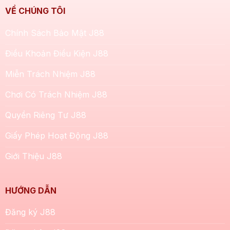
VỀ CHÚNG TÔI
Chính Sách Bảo Mật J88
Điều Khoản Điều Kiện J88
Miễn Trách Nhiệm J88
Chơi Có Trách Nhiệm J88
Quyền Riêng Tư J88
Giấy Phép Hoạt Động J88
Giới Thiệu J88
HƯỚNG DẪN
Đăng ký J88