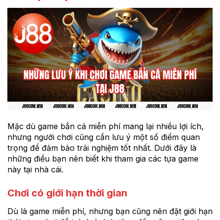
Mặc dù game bắn cá miễn phí mang lại nhiều lợi ích,
nhưng người chơi cũng cần lưu ý một số điểm quan
trọng để đảm bảo trải nghiệm tốt nhất. Dưới đây là
những điều bạn nên biết khi tham gia các tựa game
này tại nhà cái.
Chơi có giới hạn thời gian
Dù là game miễn phí, nhưng bạn cũng nên đặt giới hạn