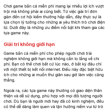
Chơi game bắn cá miễn phí mang lại nhiều lợi ích vượt
trội mà không phải ai cũng biết. Từ việc giải trí đơn
giản đến cơ hội kiếm thưởng hấp dẫn, đây thực sự là
lựa chọn lý tưởng cho những ai yêu thích trò chơi điện
tử. Dưới đây là những ưu điểm nổi bật khi tham gia các
tựa game này.
Giải trí không giới hạn
Game bắn cá miễn phí cho phép người chơi trải
nghiệm không giới hạn mà không cần lo lắng về chi
phí. Bạn có thể chơi bất cứ lúc nào, ở bất kỳ đâu chỉ
với một thiết bị kết nối internet. Điều này đặc biệt hữu
ích cho những ai muốn thư giãn sau giờ làm việc căng
thẳng.
Ngoài ra, các tựa game này thường có giao diện thân
thiện và dễ sử dụng, phù hợp với mọi đối tượng người
chơi. Dù bạn là người mới hay đã có kinh nghiệm, đều
có thể dễ dàng làm quen và tận hưởng niềm vui từ trò