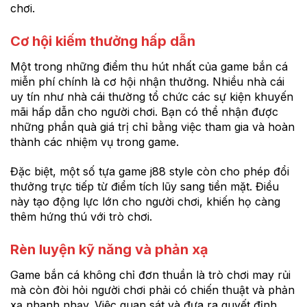
chơi.
Cơ hội kiếm thưởng hấp dẫn
Một trong những điểm thu hút nhất của game bắn cá
miễn phí chính là cơ hội nhận thưởng. Nhiều nhà cái
uy tín như nhà cái thường tổ chức các sự kiện khuyến
mãi hấp dẫn cho người chơi. Bạn có thể nhận được
những phần quà giá trị chỉ bằng việc tham gia và hoàn
thành các nhiệm vụ trong game.
Đặc biệt, một số tựa game
j88 style
còn cho phép đổi
thưởng trực tiếp từ điểm tích lũy sang tiền mặt. Điều
này tạo động lực lớn cho người chơi, khiến họ càng
thêm hứng thú với trò chơi.
Rèn luyện kỹ năng và phản xạ
Game bắn cá không chỉ đơn thuần là trò chơi may rủi
mà còn đòi hỏi người chơi phải có chiến thuật và phản
xạ nhanh nhạy. Việc quan sát và đưa ra quyết định