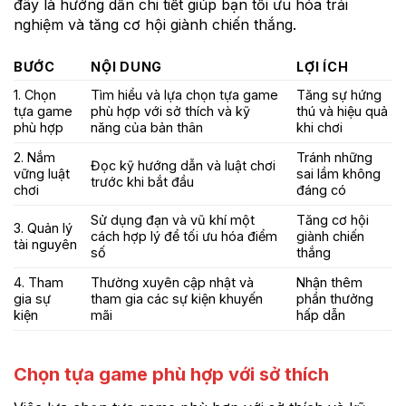
đây là hướng dẫn chi tiết giúp bạn tối ưu hóa trải
nghiệm và tăng cơ hội giành chiến thắng.
BƯỚC
NỘI DUNG
LỢI ÍCH
1. Chọn
Tìm hiểu và lựa chọn tựa game
Tăng sự hứng
tựa game
phù hợp với sở thích và kỹ
thú và hiệu quả
phù hợp
năng của bản thân
khi chơi
2. Nắm
Tránh những
Đọc kỹ hướng dẫn và luật chơi
vững luật
sai lầm không
trước khi bắt đầu
chơi
đáng có
Sử dụng đạn và vũ khí một
Tăng cơ hội
3. Quản lý
cách hợp lý để tối ưu hóa điểm
giành chiến
tài nguyên
số
thắng
4. Tham
Thường xuyên cập nhật và
Nhận thêm
gia sự
tham gia các sự kiện khuyến
phần thưởng
kiện
mãi
hấp dẫn
Chọn tựa game phù hợp với sở thích