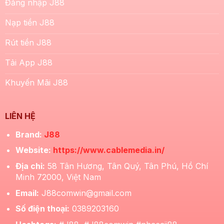
Đăng nhập J88
Nạp tiền J88
Rút tiền J88
Tải App J88
Khuyến Mãi J88
LIÊN HỆ
Brand:
J88
Website:
https://www.cablemedia.in/
Địa chỉ:
58 Tân Hương, Tân Quý, Tân Phú, Hồ Chí
Minh 72000, Việt Nam
Email:
J88comwin@gmail.com
Số điện thoại:
0389203160