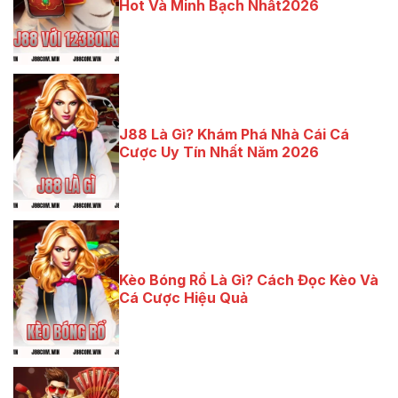
Hot Và Minh Bạch Nhất2026
j88 với 123bong
J88 Là Gì? Khám Phá Nhà Cái Cá
Cược Uy Tín Nhất Năm 2026
j88 là gì
Kèo Bóng Rổ Là Gì? Cách Đọc Kèo Và
Cá Cược Hiệu Quả
kèo bóng rổ