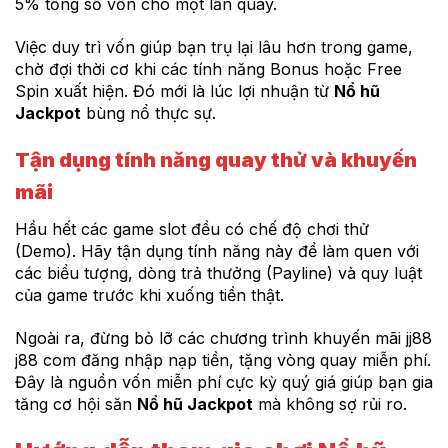
5% tổng số vốn cho một lần quay.
Việc duy trì vốn giúp bạn trụ lại lâu hơn trong game,
chờ đợi thời cơ khi các tính năng Bonus hoặc Free
Spin xuất hiện. Đó mới là lúc lợi nhuận từ
Nổ hũ
Jackpot
bùng nổ thực sự.
Tận dụng tính năng quay thử và khuyến
mãi
Hầu hết các game slot đều có chế độ chơi thử
(Demo). Hãy tận dụng tính năng này để làm quen với
các biểu tượng, dòng trả thưởng (Payline) và quy luật
của game trước khi xuống tiền thật.
Ngoài ra, đừng bỏ lỡ các chương trình khuyến mãi
jj88
j88 com đăng nhập
nạp tiền, tặng vòng quay miễn phí.
Đây là nguồn vốn miễn phí cực kỳ quý giá giúp bạn gia
tăng cơ hội săn
Nổ hũ Jackpot
mà không sợ rủi ro.