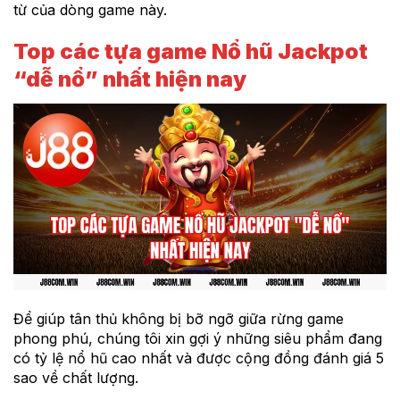
từ của dòng game này.
Top các tựa game Nổ hũ Jackpot
“dễ nổ” nhất hiện nay
Để giúp tân thủ không bị bỡ ngỡ giữa rừng game
phong phú, chúng tôi xin gợi ý những siêu phẩm đang
có tỷ lệ nổ hũ cao nhất và được cộng đồng đánh giá 5
sao về chất lượng.