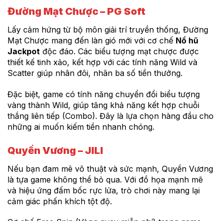
Đường Mạt Chược – PG Soft
Lấy cảm hứng từ bộ môn giải trí truyền thống, Đường
Mạt Chược mang đến làn gió mới với cơ chế
Nổ hũ
Jackpot
độc đáo. Các biểu tượng mạt chược được
thiết kế tinh xảo, kết hợp với các tính năng Wild và
Scatter giúp nhân đôi, nhân ba số tiền thưởng.
Đặc biệt, game có tính năng chuyển đổi biểu tượng
vàng thành Wild, giúp tăng khả năng kết hợp chuỗi
thắng liên tiếp (Combo). Đây là lựa chọn hàng đầu cho
những ai muốn kiếm tiền nhanh chóng.
Quyền Vương – JILI
Nếu bạn đam mê võ thuật và sức mạnh, Quyền Vương
là tựa game không thể bỏ qua. Với đồ họa mạnh mẽ
và hiệu ứng đấm bốc rực lửa, trò chơi này mang lại
cảm giác phấn khích tột độ.