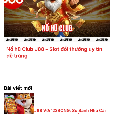
Nổ hũ Club J88 – Slot đổi thưởng uy tín
dễ trúng
Bài viết mới
J88 Với 123BONG: So Sánh Nhà Cái