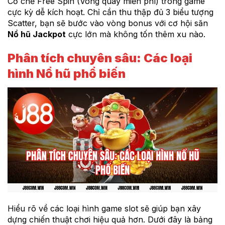
Cơ chế Free Spin (Vòng quay miễn phí) trong game
cực kỳ dễ kích hoạt. Chỉ cần thu thập đủ 3 biểu tượng
Scatter, bạn sẽ bước vào vòng bonus với cơ hội săn
Nổ hũ Jackpot
cực lớn mà không tốn thêm xu nào.
Phân tích chuyên sâu: Các loại
hình Nổ hũ phổ biến
Hiểu rõ về các loại hình game slot sẽ giúp bạn xây
dựng chiến thuật chơi hiệu quả hơn. Dưới đây là bảng