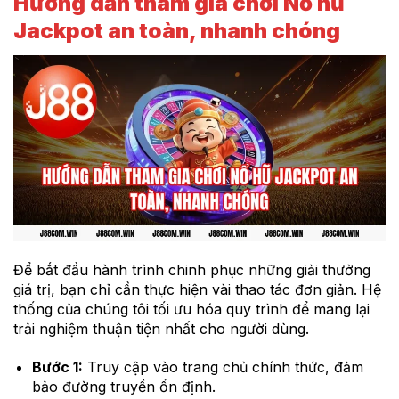
Hướng dẫn tham gia chơi Nổ hũ
Jackpot an toàn, nhanh chóng
Để bắt đầu hành trình chinh phục những giải thưởng
giá trị, bạn chỉ cần thực hiện vài thao tác đơn giản. Hệ
thống của chúng tôi tối ưu hóa quy trình để mang lại
trải nghiệm thuận tiện nhất cho người dùng.
Bước 1:
Truy cập vào trang chủ chính thức, đảm
bảo đường truyền ổn định.