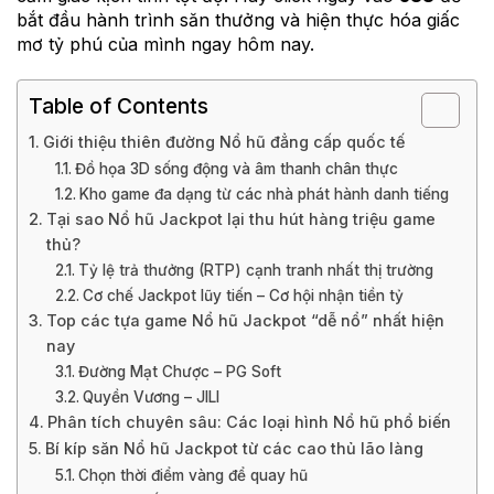
bắt đầu hành trình săn thưởng và hiện thực hóa giấc
mơ tỷ phú của mình ngay hôm nay.
Table of Contents
Giới thiệu thiên đường Nổ hũ đẳng cấp quốc tế
Đồ họa 3D sống động và âm thanh chân thực
Kho game đa dạng từ các nhà phát hành danh tiếng
Tại sao Nổ hũ Jackpot lại thu hút hàng triệu game
thủ?
Tỷ lệ trả thưởng (RTP) cạnh tranh nhất thị trường
Cơ chế Jackpot lũy tiến – Cơ hội nhận tiền tỷ
Top các tựa game Nổ hũ Jackpot “dễ nổ” nhất hiện
nay
Đường Mạt Chược – PG Soft
Quyền Vương – JILI
Phân tích chuyên sâu: Các loại hình Nổ hũ phổ biến
Bí kíp săn Nổ hũ Jackpot từ các cao thủ lão làng
Chọn thời điểm vàng để quay hũ